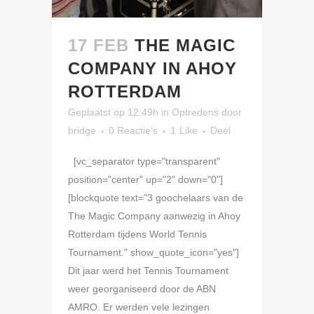
17 FEB
THE MAGIC
COMPANY IN AHOY
ROTTERDAM
Geplaatst op 12:49h
in
Optredens
door
bridge
0 Reactie's
1
Like
Deel
[vc_separator type="transparent"
position="center" up="2" down="0"]
[blockquote text="3 goochelaars van de
The Magic Company aanwezig in Ahoy
Rotterdam tijdens World Tennis
Tournament." show_quote_icon="yes"]
Dit jaar werd het Tennis Tournament
weer georganiseerd door de ABN
AMRO. Er werden vele lezingen