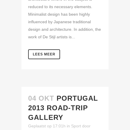
reduced to its necessary elements.
Minimalist design has been highly
influenced by Japanese traditional
design and architecture. In addition, the
work of De Stijl artists is...
LEES MEER
04 OKT
PORTUGAL
2013 ROAD-TRIP
GALLERY
Geplaatst op 17:01h
in
Sport
door