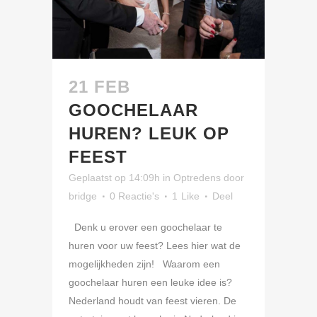
21 FEB
GOOCHELAAR
HUREN? LEUK OP
FEEST
Geplaatst op 14:09h
in
Optredens
door
bridge
0 Reactie's
1
Like
Deel
Denk u erover een goochelaar te
huren voor uw feest? Lees hier wat de
mogelijkheden zijn! Waarom een
goochelaar huren een leuke idee is?
Nederland houdt van feest vieren. De