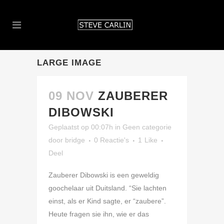
LARGE IMAGE
09 NOV
ZAUBERER
DIBOWSKI
Geplaatst op 00:07h
in
Geen categorie
door
bridge
0 Reactie's
1
Like
Deel
Zauberer Dibowski is een geweldig
goochelaar uit Duitsland. “Sie lachten
einst, als er Kind sagte, er “zaubere”.
Heute fragen sie ihn, wie er das