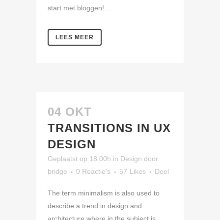
start met bloggen!...
LEES MEER
04 OKT
TRANSITIONS IN UX
DESIGN
Geplaatst op 18:00h
in
Design
door
bridge
0 Reactie's
57
Likes
Deel
The term minimalism is also used to
describe a trend in design and
architecture where in the subject is