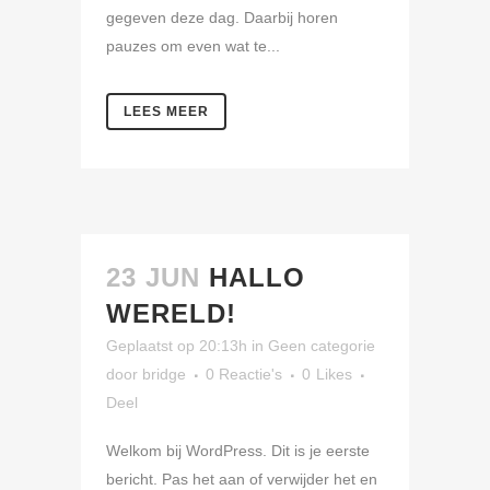
gegeven deze dag. Daarbij horen
pauzes om even wat te...
LEES MEER
23 JUN
HALLO
WERELD!
Geplaatst op 20:13h
in
Geen categorie
door
bridge
0 Reactie's
0
Likes
Deel
Welkom bij WordPress. Dit is je eerste
bericht. Pas het aan of verwijder het en