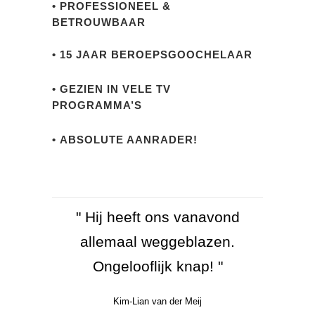
• PROFESSIONEEL &
BETROUWBAAR
.
• 15 JAAR BEROEPSGOOCHELAAR
.
• GEZIEN IN VELE TV
PROGRAMMA’S
.
• ABSOLUTE AANRADER!
" Hier kan ik niet bij met mijn
" Fantastisch! Ik vind het zo
" Mensen dit is toch TOP
" Hij heeft ons vanavond
goed gedaan. Heel erg leuk "
verstand. Onvoorstelbaar! "
entertainment, dit willen we
allemaal weggeblazen.
Ongelooflijk knap! "
toch zien! "
Jochem van Gelder
Anite Witzier
Kim-Lian van der Meij
Gerard Joling