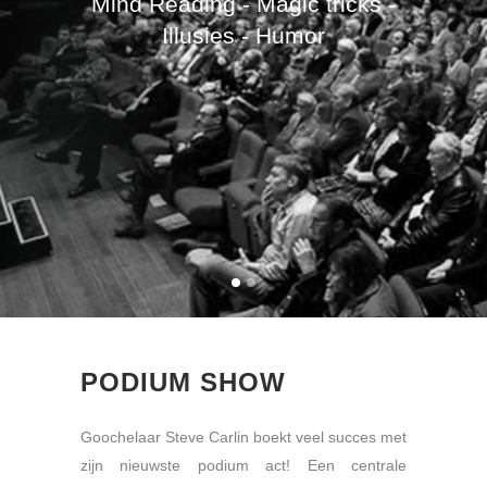
Mind Reading - Magic tricks -
Illusies - Humor
PODIUM SHOW
Goochelaar Steve Carlin boekt veel succes met
zijn nieuwste podium act! Een centrale