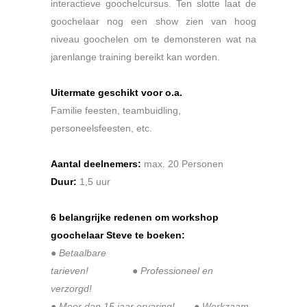
interactieve goochelcursus. Ten slotte laat de
goochelaar nog een show zien van hoog
niveau goochelen om te demonsteren wat na
jarenlange training bereikt kan worden.
Uitermate geschikt voor o.a.
Familie feesten, teambuidling,
personeelsfeesten, etc.
.
Aantal deelnemers:
max. 20 Personen
Duur:
1,5 uur
6 belangrijke redenen om workshop
goochelaar Steve te boeken:
●
Betaalbare
tarieven!
●
Professioneel en
verzorgd!
●
Meer dan 15 jaar ervaring!
●
Werkzaam