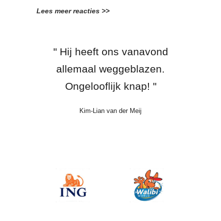
Lees meer reacties >>
" Hier kan ik niet bij met mijn
" Fantastisch! Ik vind het zo
" Mensen dit is toch TOP
" Hij heeft ons vanavond
goed gedaan. Heel erg leuk "
verstand. Onvoorstelbaar! "
entertainment, dit willen we
allemaal weggeblazen.
Ongelooflijk knap! "
toch zien! "
Jochem van Gelder
Anite Witzier
Kim-Lian van der Meij
Gerard Joling