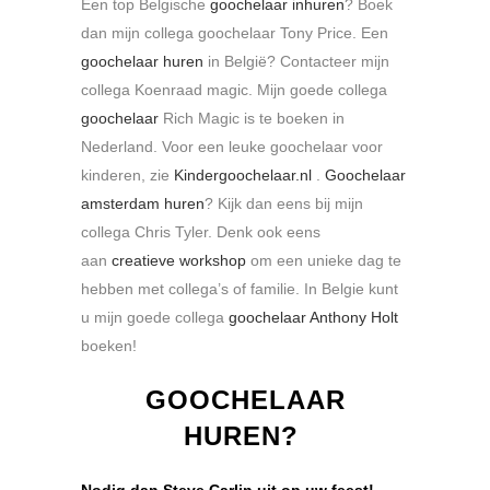
Een top Belgische
goochelaar inhuren
? Boek
dan mijn collega goochelaar Tony Price. Een
goochelaar huren
in België? Contacteer mijn
collega Koenraad magic. Mijn goede collega
goochelaar
Rich Magic is te boeken in
Nederland. Voor een leuke goochelaar voor
kinderen, zie
Kindergoochelaar.nl
.
Goochelaar
amsterdam huren
? Kijk dan eens bij mijn
collega Chris Tyler. Denk ook eens
aan
creatieve workshop
om een unieke dag te
hebben met collega’s of familie. In Belgie kunt
u mijn goede collega
goochelaar Anthony Holt
boeken!
GOOCHELAAR
HUREN?
Nodig dan Steve Carlin uit op uw feest!