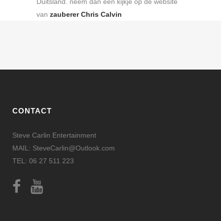
Duitsland. neem dan een kijkje op de website
van
zauberer Chris Calvin
CONTACT
Steve Carlin Entertainment
MAIL: SteveCarlin@Outlook.com
TEL: 06 27 511 223