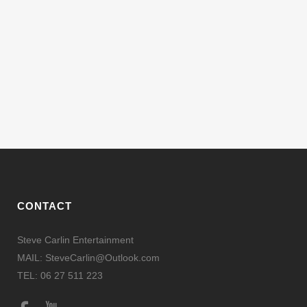
CONTACT
Steve Carlin Entertainment
MAIL: SteveCarlin@Outlook.com
TEL: 06 27 511 223