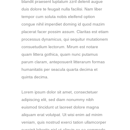
blandit praesent luptatum zzril delenit augue
duis dolore te feugait nulla facilisi. Nam liber
tempor cum soluta nobis eleifend option
congue nihil imperdiet doming id quod mazim
placerat facer possim assum. Claritas est etiam
processus dynamicus, qui sequitur mutationem
consuetudium lectorum. Mirum est notare
quam littera gothica, quam nunc putamus
parum claram, anteposuerit litterarum formas
humanitatis per seacula quarta decima et
quinta decima.
Lorem ipsum dolor sit amet, consectetuer
adipiscing elit, sed diam nonummy nibh
euismod tincidunt ut laoreet dolore magna
aliquam erat volutpat. Ut wisi enim ad minim
veniam, quis nostrud exerci tation ullamcorper
suscipit lobortis nisl ut aliquip ex ea commodo