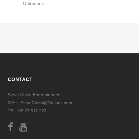
Optredens
CONTACT
Steve Carlin Entertainment
MAIL: SteveCarlin@Outlook.com
TEL: 06 27 511 223