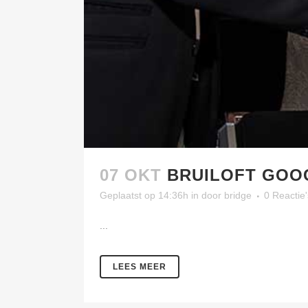
07 OKT
BRUILOFT GOO
Geplaatst op 14:36h
in
door
bridge
0 Reactie'
...
LEES MEER