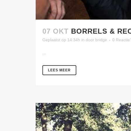
07 OKT
BORRELS & RE
Geplaatst op 14:34h
in
door
bridge
0 Reactie'
...
LEES MEER