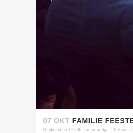
07 OKT
FAMILIE FEEST
Geplaatst op 14:33h
in
door
bridge
0 Reactie'