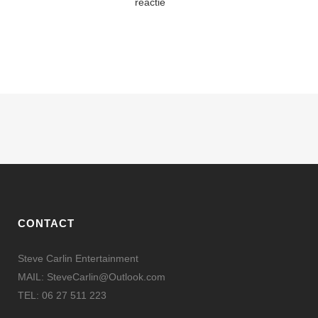
reactie
CONTACT
Steve Carlin Entertainment
MAIL: SteveCarlin@Outlook.com
TEL: 06 27 511 223