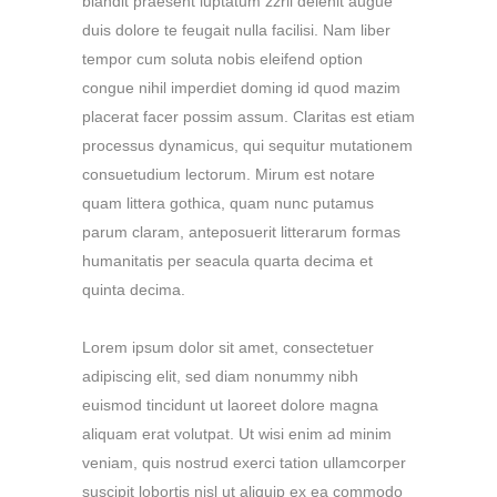
blandit praesent luptatum zzril delenit augue
duis dolore te feugait nulla facilisi. Nam liber
tempor cum soluta nobis eleifend option
congue nihil imperdiet doming id quod mazim
placerat facer possim assum. Claritas est etiam
processus dynamicus, qui sequitur mutationem
consuetudium lectorum. Mirum est notare
quam littera gothica, quam nunc putamus
parum claram, anteposuerit litterarum formas
humanitatis per seacula quarta decima et
quinta decima.
Lorem ipsum dolor sit amet, consectetuer
adipiscing elit, sed diam nonummy nibh
euismod tincidunt ut laoreet dolore magna
aliquam erat volutpat. Ut wisi enim ad minim
veniam, quis nostrud exerci tation ullamcorper
suscipit lobortis nisl ut aliquip ex ea commodo