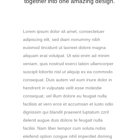
together into one amazing design.
Lorem ipsum dolor sit amet, consectetuer
adipiscing elit, sed diam nonummy nibh
euismod tincidunt ut laoreet dolore magna
aliquam erat volutpat. Ut wisi enim ad minim
veniam, quis nostrud exerci tation ullamcorper
suscipit lobortis nisl ut aliquip ex ea commodo
consequat. Duis autem vel eum iriure dolor in
hendrerit in vulputate velit esse molestie
consequat, vel illum dolore eu feugiat nulla
facilisis at vero eros et accumsan et iusto odio
dignissim qui blandit praesent luptatum zzril
delenit augue duis dolore te feugait nulla
facilisi. Nam liber tempor cum soluta nobis
eleifend option congue nihil imperdiet doming