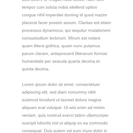
tempor cum soluta nobis eleifend option
congue nihil imperdiet doming id quod mazim
placerat facer possim assum. Claritas est etiam
processus dynamicus, qui sequitur mutationem
consuetudium lectorum. Mirum est notare
quam littera gothica, quam nunc putamus
parum claram, anteposuerit litterarum formas
humanitatis per seacula quarta decima et
quinta decima.
Lorem ipsum dolor sit amet, consectetuer
adipiscing elit, sed diam nonummy nibh
euismod tincidunt ut laoreet dolore magna
aliquam erat volutpat. Ut wisi enim ad minim
veniam, quis nostrud exerci tation ullamcorper
suscipit lobortis nisl ut aliquip ex ea commodo
consequat. Duis autem vel eum iriure dolor in