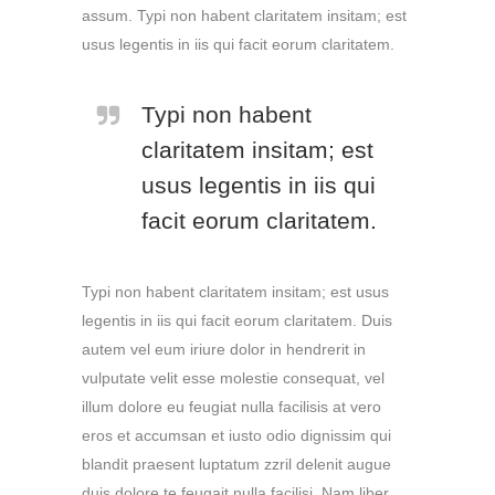
assum. Typi non habent claritatem insitam; est
usus legentis in iis qui facit eorum claritatem.
Typi non habent
claritatem insitam; est
usus legentis in iis qui
facit eorum claritatem.
Typi non habent claritatem insitam; est usus
legentis in iis qui facit eorum claritatem. Duis
autem vel eum iriure dolor in hendrerit in
vulputate velit esse molestie consequat, vel
illum dolore eu feugiat nulla facilisis at vero
eros et accumsan et iusto odio dignissim qui
blandit praesent luptatum zzril delenit augue
duis dolore te feugait nulla facilisi. Nam liber