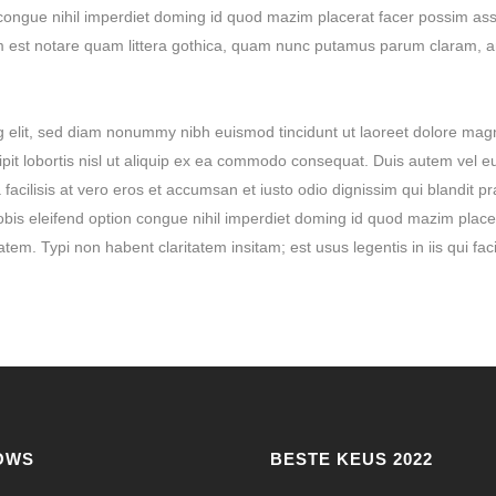
congue nihil imperdiet doming id quod mazim placerat facer possim as
est notare quam littera gothica, quam nunc putamus parum claram, ant
g elit, sed diam nonummy nibh euismod tincidunt ut laoreet dolore magn
pit lobortis nisl ut aliquip ex ea commodo consequat. Duis autem vel eum 
 facilisis at vero eros et accumsan et iusto odio dignissim qui blandit p
 nobis eleifend option congue nihil imperdiet doming id quod mazim pla
ritatem. Typi non habent claritatem insitam; est usus legentis in iis qui 
OWS
BESTE KEUS 2022