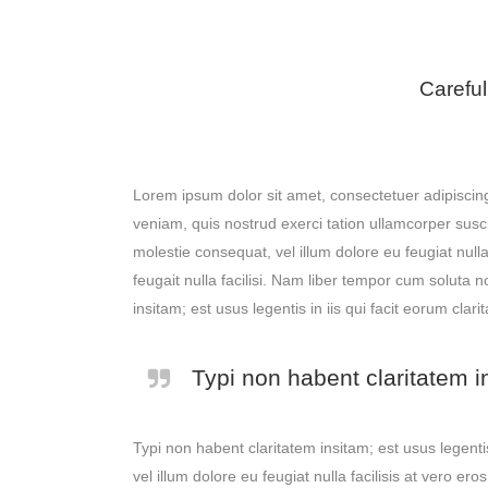
Careful
Lorem ipsum dolor sit amet, consectetuer adipiscin
veniam, quis nostrud exerci tation ullamcorper susci
molestie consequat, vel illum dolore eu feugiat nulla
feugait nulla facilisi. Nam liber tempor cum soluta
insitam; est usus legentis in iis qui facit eorum clari
Typi non habent claritatem in
Typi non habent claritatem insitam; est usus legentis
vel illum dolore eu feugiat nulla facilisis at vero er