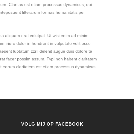
sum. Claritas est etiam processus dynamicus, qui
eposuerit litterarum formas humanitatis per
a aliquam erat volutpat. Ut wisi enim ad minim
iriure dolor in hendrerit in vulputate velit esse
raesent luptatum zzril delenit augue duis dolore te
cerat facer possim assum. Typi non habent claritatem
facit eorum claritatem est etiam processus dynamicus.
VOLG MIJ OP FACEBOOK