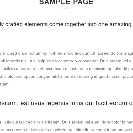
SAMPLE PAGE
ly crafted elements come together into one amazing
g elit, sed diam nonummy nibh euismod tincidunt ut laoreet dolore magn
pit lobortis nisl ut aliquip ex ea commodo consequat. Duis autem vel eum 
 facilisis at vero eros et accumsan et iusto odio dignissim qui blandit p
 nobis eleifend option congue nihil imperdiet doming id quod mazim pla
tatem.
sitam; est usus legentis in iis qui facit eorum c
 in iis qui facit eorum claritatem. Duis autem vel eum iriure dolor in he
os et accumsan et iusto odio dignissim qui blandit praesent luptatum zzril 