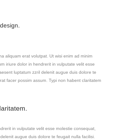
 design.
a aliquam erat volutpat. Ut wisi enim ad minim
iriure dolor in hendrerit in vulputate velit esse
raesent luptatum zzril delenit augue duis dolore te
cerat facer possim assum. Typi non habent claritatem
laritatem.
ndrerit in vulputate velit esse molestie consequat,
delenit augue duis dolore te feugait nulla facilisi.