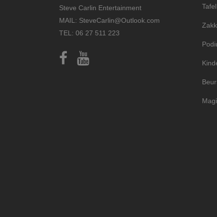
Tafe
Steve Carlin Entertainment
MAIL: SteveCarlin@Outlook.com
Zakk
TEL: 06 27 511 223
Pod
Kind
Beur
Magi