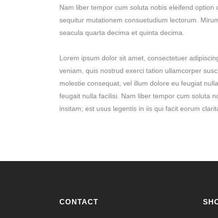
Nam liber tempor cum soluta nobis eleifend option 
sequitur mutationem consuetudium lectorum. Mirum 
seacula quarta decima et quinta decima.
Lorem ipsum dolor sit amet, consectetuer adipiscin
veniam, quis nostrud exerci tation ullamcorper susci
molestie consequat, vel illum dolore eu feugiat nulla
feugait nulla facilisi. Nam liber tempor cum soluta
insitam; est usus legentis in iis qui facit eorum cla
CONTACT
SH